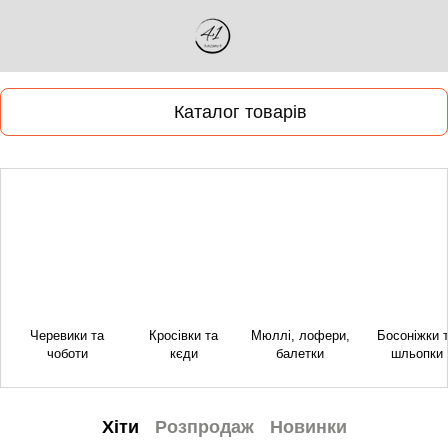
Каталог товарів
Черевики та
Кросівки та
Мюллі, лофери,
Босоніжки 
чоботи
кєди
балетки
шльопки
Хіти
Розпродаж
Новинки