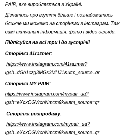
PAIR, яке виробляється в Україні.
Дізнатись про взуття більше і познайомитись
ближче ми можемо на сторінках в Інстаграм. Там
самі актуальні інформація, фото і відео огляди.
Підпісуйся на всі три і до зустрічі!
Сторінка 41razmer:
https://www.instagram.com/41razmer?
igsh=dGh1czg3MGs3MHJ1&utm_source=qr
Сторінка MY PAIR:
https://www.instagram.com/mypair_ua?
igsh=eXcxOGVrcnNmcm9k&utm_source=qr
Сторінка розпродажу:
https://www.instagram.com/mypair_ua?
igsh=eXcxOGVrcnNmcm9k&utm_source=qr