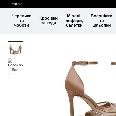
Перейти до основного контенту
Укр
Рус
Черевики
Мюллі,
Босоніжки
Кросівки
та
лофери,
та
та кєди
чоботи
балетки
шльопки