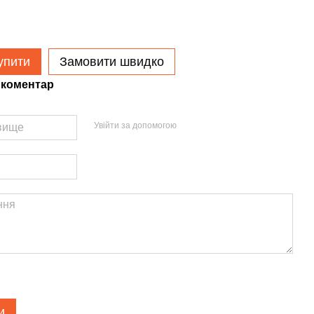
упити
Замовити швидко
 коментар
Увійти за допомогою
и