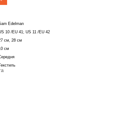
Sam Edelman
US 10 /EU 41; US 11 /EU 42
27 см, 28 см
10 см
Середня
Текстиль
та